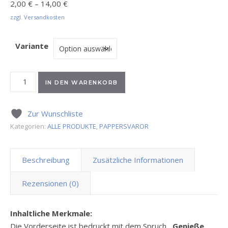
Preisspanne: 2,00 € bis 14,00 €
2,00
€
–
14,00
€
zzgl. Versandkosten
Variante
Genieße den Moment. Denn er ist einzigartig. Menge
IN DEN WARENKORB
Zur Wunschliste
Kategorien:
ALLE PRODUKTE
,
PAPPERSVAROR
Beschreibung
Zusätzliche Informationen
Rezensionen (0)
Inhaltliche Merkmale:
Die Vorderseite ist bedruckt mit dem Spruch
„Genieße