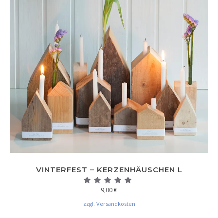
VINTERFEST – KERZENHÄUSCHEN L
9,00
€
Bewertet mit
4.80
von 5
zzgl. Versandkosten