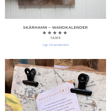
SKÄRHAMN – WANDKALENDER
54,00
€
Bewertet mit
5.00
von 5
zzgl. Versandkosten