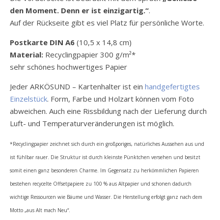
den Moment. Denn er ist einzigartig.“
.
Auf der Rückseite gibt es viel Platz für persönliche Worte.
Postkarte DIN A6
(10,5 x 14,8 cm)
Material:
Recyclingpapier 300 g/m²*
sehr schönes hochwertiges Papier
Jeder ARKÖSUND – Kartenhalter ist ein
handgefertigtes
Einzelstück
. Form, Farbe und Holzart können vom Foto
abweichen. Auch eine Rissbildung nach der Lieferung durch
Luft- und Temperaturveränderungen ist möglich.
*Recyclingpapier zeichnet sich durch ein großporiges, natürliches Aussehen aus und
ist fühlbar rauer. Die Struktur ist durch kleinste Pünktchen versehen und besitzt
somit einen ganz besonderen Charme. Im Gegensatz zu herkömmlichen Papieren
bestehen recycelte Offsetpapiere zu 100 % aus Altpapier und schonen dadurch
wichtige Ressourcen wie Bäume und Wasser. Die Herstellung erfolgt ganz nach dem
Motto „aus Alt mach Neu“.