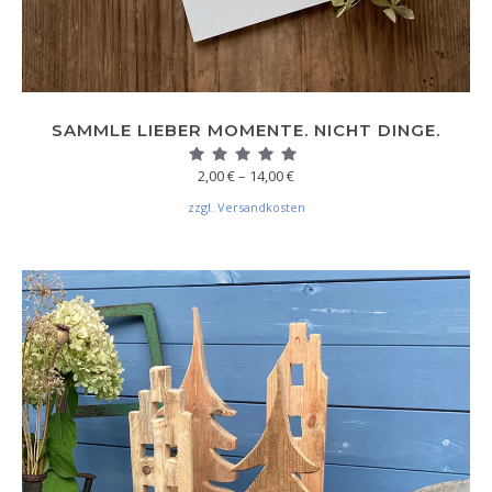
SAMMLE LIEBER MOMENTE. NICHT DINGE.
Preisspanne: 2,00 € bis 14,00 
2,00
€
–
14,00
€
Bewertet mit
5.00
von 5
zzgl. Versandkosten
Dieses Produkt weist mehrere V